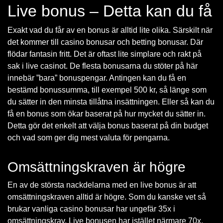
Live bonus – Detta kan du få
Exakt vad du får av en bonus är alltid lite olika. Särskilt när
det kommer till casino bonusar och betting bonusar. Där
flödar fantasin fritt. Det är oftast lite simplare och rakt på
sak i live casinot. De flesta bonusarna du stöter på här
innebär ”bara” bonuspengar. Antingen kan du få en
bestämd bonussumma, till exempel 500 kr, så länge som
du sätter in den minsta tillåtna insättningen. Eller så kan du
få en bonus som ökar baserat på hur mycket du sätter in.
Detta gör det enkelt att välja bonus baserat på din budget
och vad som ger dig mest valuta för pengarna.
Omsättningskraven är högre
En av de största nackdelarna med en live bonus är att
omsättningskraven alltid är högre. Som du kanske vet så
brukar vanliga casino bonusar har ungefär 35x i
omsättningskrav. Live bonusen har istället närmare 70x.