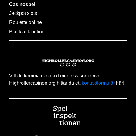
Casinospel
Jackpot slots
Roulette online
Blackjack online
Vill du komma i kontakt med oss som driver
Highrollercasinon.org hittar du ett
kontaktformulär
här!