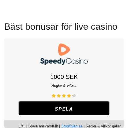
Bäst bonusar för live casino
1000 SEK
Regler & villkor
SPELA
18+ | Spela ansvarsfullt |
Stödlinjen.se
| Regler & villkor gäller