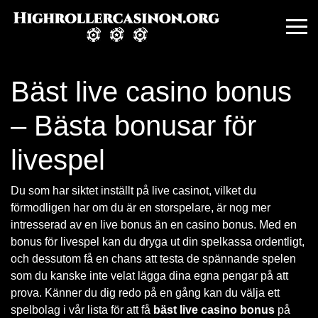
Bäst live casino bonus
– Bästa bonusar för
livespel
Du som har siktet inställt på live casinot, vilket du
förmodligen har om du är en storspelare, är nog mer
intresserad av en live bonus än en casino bonus. Med en
bonus för livespel kan du dryga ut din spelkassa ordentligt,
och dessutom få en chans att testa de spännande spelen
som du kanske inte velat lägga dina egna pengar på att
prova. Känner du dig redo på en gång kan du välja ett
spelbolag i vår lista för att få
bäst live casino bonus
på