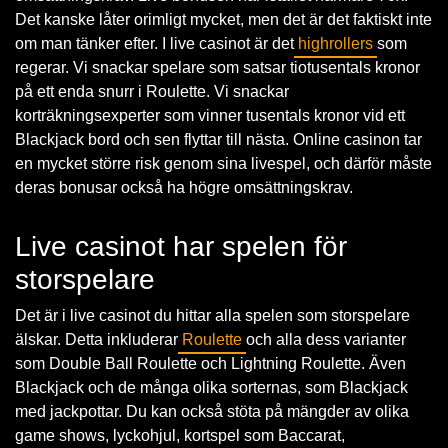
Det kanske låter orimligt mycket, men det är det faktiskt inte
om man tänker efter. I live casinot är det
highrollers
som
regerar. Vi snackar spelare som satsar tiotusentals kronor
på ett enda snurr i Roulette. Vi snackar
korträkningsexperter som vinner tusentals kronor vid ett
Blackjack bord och sen flyttar till nästa. Online casinon tar
en mycket större risk genom sina livespel, och därför måste
deras bonusar också ha högre omsättningskrav.
Live casinot har spelen för
storspelare
Det är i live casinot du hittar alla spelen som storspelare
älskar. Detta inkluderar
Roulette
och alla dess varianter
som Double Ball Roulette och Lightning Roulette. Även
Blackjack och de många olika sorternas, som Blackjack
med jackpottar. Du kan också stöta på mängder av olika
game shows, lyckohjul, kortspel som Baccarat,